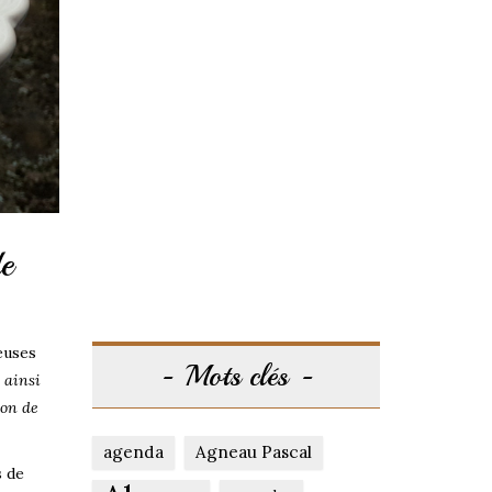
e
euses
Mots clés
 ainsi
ion de
agenda
Agneau Pascal
s de