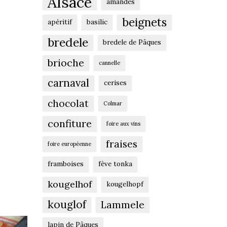
Alsace
amandes
beignets
apéritif
basilic
bredele
bredele de Pâques
brioche
cannelle
carnaval
cerises
chocolat
Colmar
confiture
foire aux vins
fraises
foire européenne
framboises
fève tonka
kougelhof
kougelhopf
kouglof
Lammele
lapin de Pâques