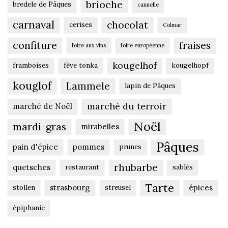
brioche
bredele de Pâques
cannelle
carnaval
chocolat
cerises
Colmar
confiture
fraises
foire aux vins
foire européenne
kougelhof
framboises
fève tonka
kougelhopf
kouglof
Lammele
lapin de Pâques
marché du terroir
marché de Noël
Noël
mardi-gras
mirabelles
Pâques
pain d'épice
pommes
prunes
rhubarbe
quetsches
restaurant
sablés
Tarte
strasbourg
épices
stollen
streusel
épiphanie