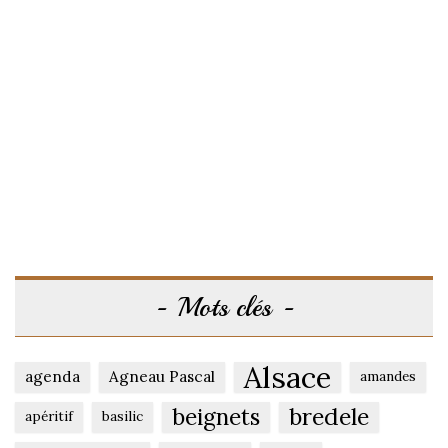
Mots clés
Alsace
agenda
Agneau Pascal
amandes
beignets
bredele
apéritif
basilic