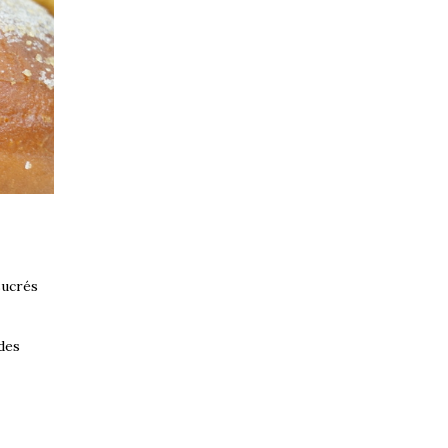
 sucrés
des