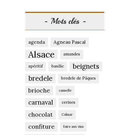
Mots clés
agenda
Agneau Pascal
Alsace
amandes
beignets
apéritif
basilic
bredele
bredele de Pâques
brioche
cannelle
carnaval
cerises
chocolat
Colmar
confiture
foire aux vins