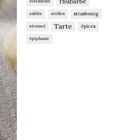
rhubarbe
restaurant
strasbourg
sablés
stollen
Tarte
épices
streusel
épiphanie