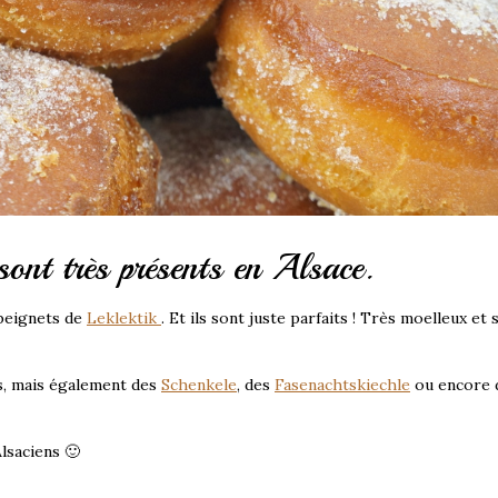
 sont très présents en Alsace.
 beignets de
Leklektik
. Et ils sont juste parfaits ! Très moelleux et
s, mais également des
Schenkele
, des
Fasenachtskiechle
ou encore 
lsaciens 🙂