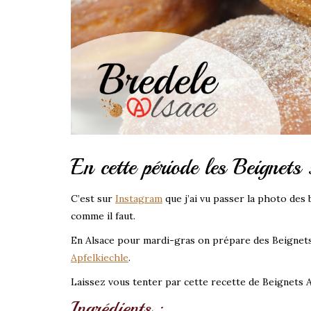
En cette période les Beignets
C’est sur
Instagram
que j’ai vu passer la photo des
comme il faut.
En Alsace pour mardi-gras on prépare des Beignet
Apfelkiechle
.
Laissez vous tenter par cette recette de Beignets A
Ingrédients :