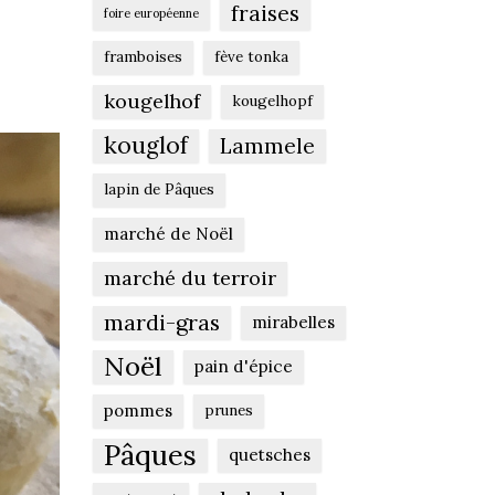
fraises
foire européenne
framboises
fève tonka
kougelhof
kougelhopf
kouglof
Lammele
lapin de Pâques
marché de Noël
marché du terroir
mardi-gras
mirabelles
Noël
pain d'épice
pommes
prunes
Pâques
quetsches