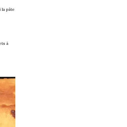
 la pâte
ets à