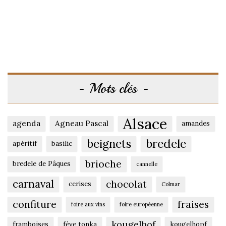
Mots clés
Alsace
agenda
Agneau Pascal
amandes
beignets
bredele
apéritif
basilic
brioche
bredele de Pâques
cannelle
carnaval
chocolat
cerises
Colmar
confiture
fraises
foire aux vins
foire européenne
kougelhof
framboises
fève tonka
kougelhopf