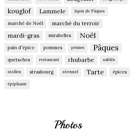
kouglof
Lammele
lapin de Pâques
marché du terroir
marché de Noël
Noël
mardi-gras
mirabelles
Pâques
pain d'épice
pommes
prunes
rhubarbe
quetsches
restaurant
sablés
Tarte
strasbourg
épices
stollen
streusel
épiphanie
Photos