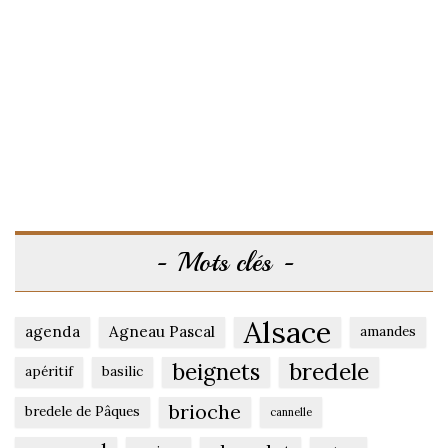
Mots clés
Alsace
agenda
Agneau Pascal
amandes
beignets
bredele
apéritif
basilic
brioche
bredele de Pâques
cannelle