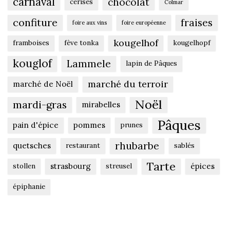
carnaval
chocolat
cerises
Colmar
confiture
fraises
foire aux vins
foire européenne
kougelhof
framboises
fève tonka
kougelhopf
kouglof
Lammele
lapin de Pâques
marché du terroir
marché de Noël
Noël
mardi-gras
mirabelles
Pâques
pain d'épice
pommes
prunes
rhubarbe
quetsches
restaurant
sablés
Tarte
strasbourg
épices
stollen
streusel
épiphanie