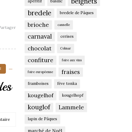
beignets
apéritif
basilic
bredele
bredele de Pâques
brioche
cannelle
artager
carnaval
cerises
chocolat
Colmar
confiture
foire aux vins
S
fraises
foire européenne
es
framboises
fève tonka
kougelhof
kougelhopf
kouglof
Lammele
lapin de Pâques
taire
marché de Noël