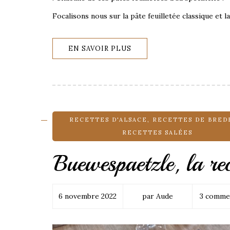
Focalisons nous sur la pâte feuilletée classique et la
EN SAVOIR PLUS
RECETTES D'ALSACE
,
RECETTES DE BRED
RECETTES SALÉES
Buewespaetzle, la rec
6 novembre 2022
par Aude
3 comme