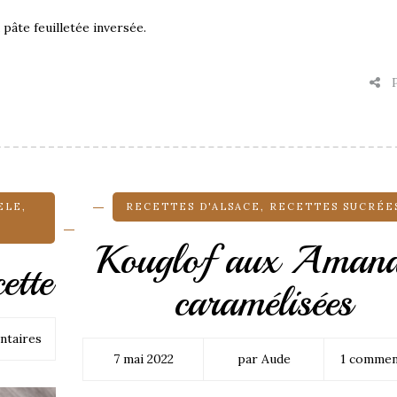
 pâte feuilletée inversée.
P
ELE
,
RECETTES D'ALSACE
,
RECETTES SUCRÉE
Kouglof aux Amand
ette
caramélisées
ntaires
7 mai 2022
par Aude
1 commen