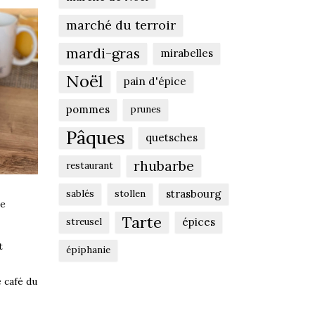
marché du terroir
mardi-gras
mirabelles
Noël
pain d'épice
pommes
prunes
Pâques
quetsches
rhubarbe
restaurant
strasbourg
sablés
stollen
le
Tarte
épices
streusel
t
épiphanie
 café du