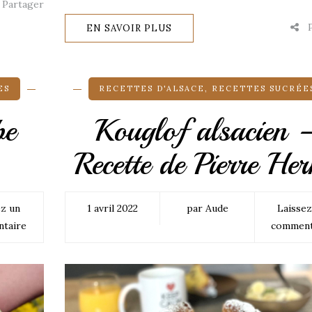
Partager
P
EN SAVOIR PLUS
ES
RECETTES D'ALSACE
,
RECETTES SUCRÉE
be
Kouglof alsacien 
Recette de Pierre He
ez un
1 avril 2022
par Aude
Laissez
taire
comment