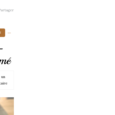
artager
S
–
rmé
 un
aire