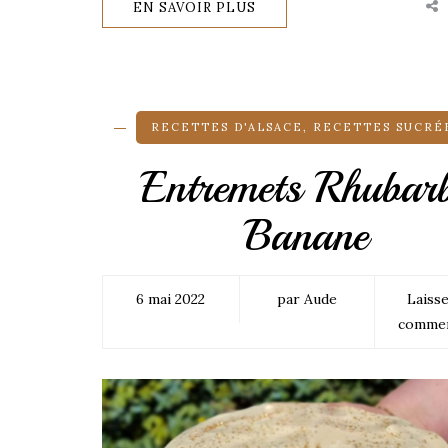
EN SAVOIR PLUS
RECETTES D'ALSACE
,
RECETTES SUCRÉ
Entremets Rhubar
Banane
6 mai 2022
par Aude
Laiss
commen