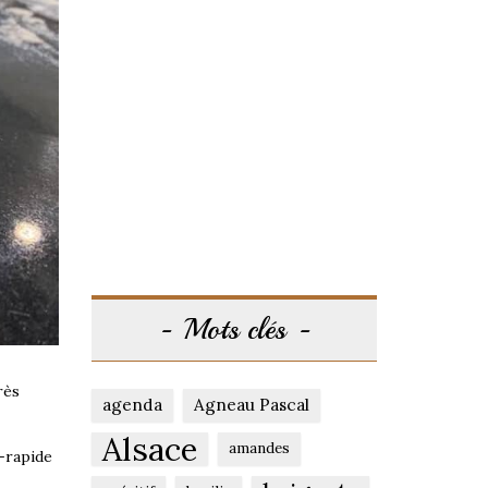
Mots clés
rès
agenda
Agneau Pascal
Alsace
amandes
i-rapide