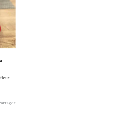
la
fleur
artager