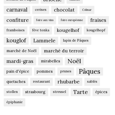
carnaval
chocolat
cerises
Colmar
confiture
fraises
foire aux vins
foire européenne
kougelhof
framboises
fève tonka
kougelhopf
kouglof
Lammele
lapin de Pâques
marché du terroir
marché de Noël
Noël
mardi-gras
mirabelles
Pâques
pain d'épice
pommes
prunes
rhubarbe
quetsches
restaurant
sablés
Tarte
strasbourg
épices
stollen
streusel
épiphanie