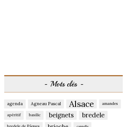
Mots clés
Alsace
agenda
Agneau Pascal
amandes
beignets
bredele
apéritif
basilic
brioche
bredele de Pâques
cannelle