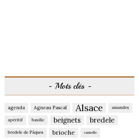
Mots clés
Alsace
agenda
Agneau Pascal
amandes
beignets
bredele
apéritif
basilic
brioche
bredele de Pâques
cannelle