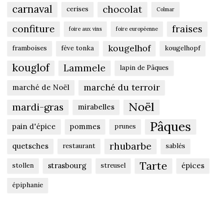
carnaval
chocolat
cerises
Colmar
confiture
fraises
foire aux vins
foire européenne
kougelhof
framboises
fève tonka
kougelhopf
kouglof
Lammele
lapin de Pâques
marché du terroir
marché de Noël
Noël
mardi-gras
mirabelles
Pâques
pain d'épice
pommes
prunes
rhubarbe
quetsches
restaurant
sablés
Tarte
strasbourg
épices
stollen
streusel
épiphanie