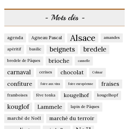
Mots clés
Alsace
agenda
Agneau Pascal
amandes
beignets
bredele
apéritif
basilic
brioche
bredele de Pâques
cannelle
carnaval
chocolat
cerises
Colmar
confiture
fraises
foire aux vins
foire européenne
kougelhof
framboises
fève tonka
kougelhopf
kouglof
Lammele
lapin de Pâques
marché du terroir
marché de Noël