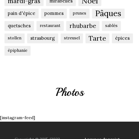
Noël
mardi-gras
mirabelles
Pâques
pain d'épice
pommes
prunes
rhubarbe
quetsches
restaurant
sablés
Tarte
strasbourg
épices
stollen
streusel
épiphanie
Photos
[instagram-feed]