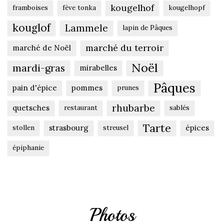
kougelhof
framboises
fève tonka
kougelhopf
kouglof
Lammele
lapin de Pâques
marché du terroir
marché de Noël
Noël
mardi-gras
mirabelles
Pâques
pain d'épice
pommes
prunes
rhubarbe
quetsches
restaurant
sablés
Tarte
strasbourg
épices
stollen
streusel
épiphanie
Photos