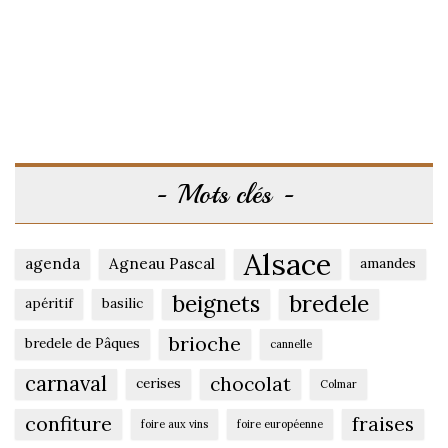
Mots clés
Alsace
agenda
Agneau Pascal
amandes
beignets
bredele
apéritif
basilic
brioche
bredele de Pâques
cannelle
carnaval
chocolat
cerises
Colmar
confiture
fraises
foire aux vins
foire européenne