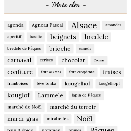
Mots clés
Alsace
agenda
Agneau Pascal
amandes
beignets
bredele
apéritif
basilic
brioche
bredele de Pâques
cannelle
carnaval
chocolat
cerises
Colmar
confiture
fraises
foire aux vins
foire européenne
kougelhof
framboises
fève tonka
kougelhopf
kouglof
Lammele
lapin de Pâques
marché du terroir
marché de Noël
Noël
mardi-gras
mirabelles
Pâques
pain d'épice
pommes
prunes