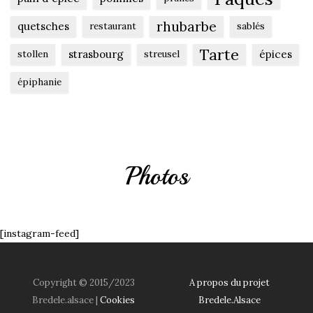
rhubarbe
quetsches
restaurant
sablés
Tarte
strasbourg
épices
stollen
streusel
épiphanie
Photos
[instagram-feed]
Copyright © 2015/2023
A propos du projet
Bredele.alsace |
Cookies
Bredele.Alsace