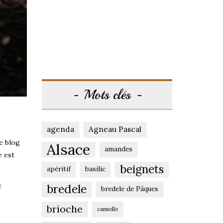
Mots clés
agenda
Agneau Pascal
e blog
Alsace
amandes
e est
beignets
apéritif
basilic
n
bredele
bredele de Pâques
brioche
cannelle