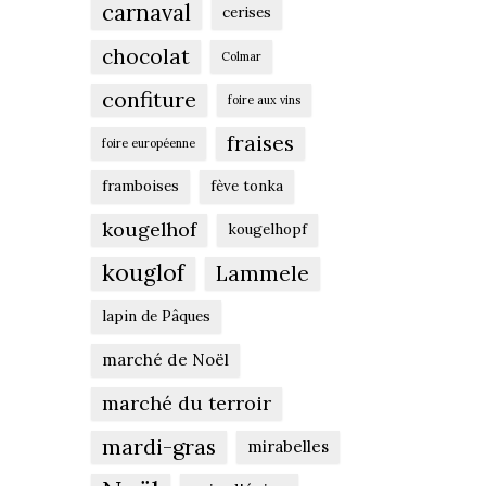
carnaval
cerises
chocolat
Colmar
confiture
foire aux vins
fraises
foire européenne
framboises
fève tonka
kougelhof
kougelhopf
kouglof
Lammele
lapin de Pâques
marché de Noël
marché du terroir
mardi-gras
mirabelles