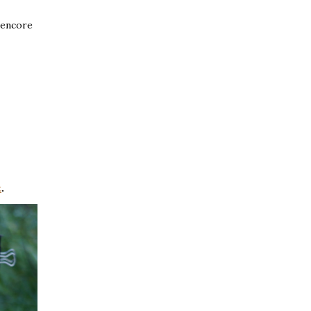
e encore
t
.