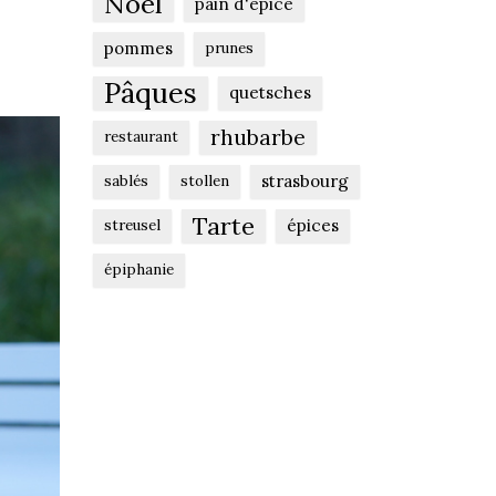
Noël
pain d'épice
pommes
prunes
Pâques
quetsches
rhubarbe
restaurant
strasbourg
sablés
stollen
Tarte
épices
streusel
épiphanie