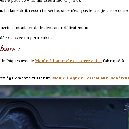
fourne pour 35 – 40 minutes à 180°C (Th 6).
on. La lame doit ressortir sèche, si ce n’est pas le cas, je laisse cuir
ouvrir le moule et de le démouler délicatement.
 décore avec un petit ruban.
lsace :
 de Pâques avec le
Moule à Lammele en terre cuite
fabriqué à
vez également utiliser un
Moule à Agneau Pascal anti-adhéren