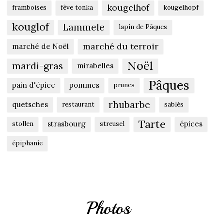
kougelhof
framboises
fève tonka
kougelhopf
kouglof
Lammele
lapin de Pâques
marché du terroir
marché de Noël
Noël
mardi-gras
mirabelles
Pâques
pain d'épice
pommes
prunes
rhubarbe
quetsches
restaurant
sablés
Tarte
strasbourg
épices
stollen
streusel
épiphanie
Photos