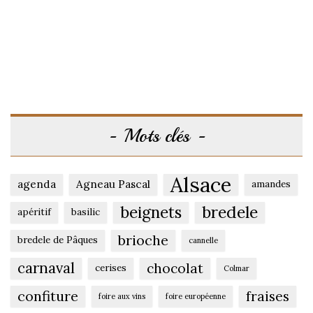
Mots clés
Alsace
agenda
Agneau Pascal
amandes
beignets
bredele
apéritif
basilic
brioche
bredele de Pâques
cannelle
carnaval
chocolat
cerises
Colmar
confiture
fraises
foire aux vins
foire européenne